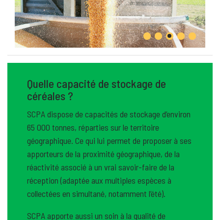
Quelle capacité de stockage de
céréales ?
SCPA dispose de capacités de stockage d’environ
65 000 tonnes, réparties sur le territoire
géographique. Ce qui lui permet de proposer à ses
apporteurs de la proximité géographique, de la
réactivité associé à un vrai savoir-faire de la
réception (adaptée aux multiples espèces à
collectées en simultané, notamment l’été).
SCPA apporte aussi un soin à la qualité de