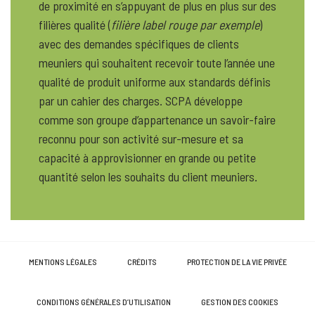
de proximité en s’appuyant de plus en plus sur des
filières qualité (
filière label rouge par exemple
)
avec des demandes spécifiques de clients
meuniers qui souhaitent recevoir toute l’année une
qualité de produit uniforme aux standards définis
par un cahier des charges. SCPA développe
comme son groupe d’appartenance un savoir-faire
reconnu pour son activité sur-mesure et sa
capacité à approvisionner en grande ou petite
quantité selon les souhaits du client meuniers.
MENTIONS LÉGALES
CRÉDITS
PROTECTION DE LA VIE PRIVÉE
CONDITIONS GÉNÉRALES D’UTILISATION
GESTION DES COOKIES