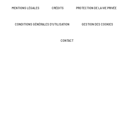
MENTIONS LÉGALES
CRÉDITS
PROTECTION DE LA VIE PRIVÉE
CONDITIONS GÉNÉRALES D’UTILISATION
GESTION DES COOKIES
CONTACT
4
millions de litres de GNR
vendus