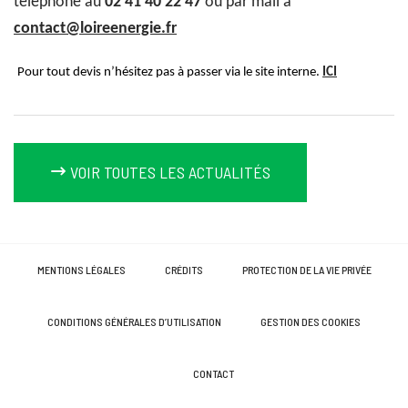
téléphone au
02 41 40 22 47
ou par mail à
contact@loireenergie.fr
Pour tout devis n’hésitez pas à passer via le site interne.
ICI
VOIR TOUTES LES ACTUALITÉS
MENTIONS LÉGALES
CRÉDITS
PROTECTION DE LA VIE PRIVÉE
CONDITIONS GÉNÉRALES D’UTILISATION
GESTION DES COOKIES
CONTACT